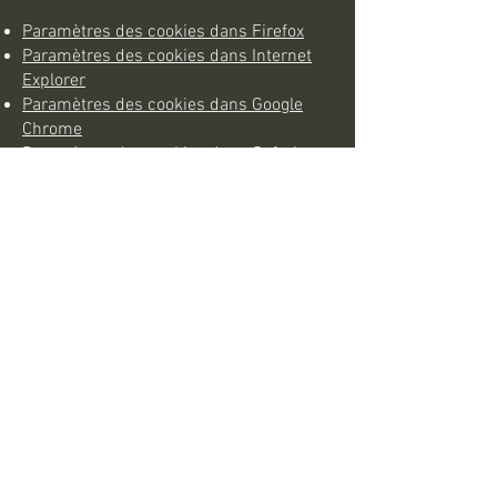
Paramètres des cookies dans Firefox
Paramètres des cookies dans Internet
Explorer
Paramètres des cookies dans Google
Chrome
Paramètres des cookies dans Safari
(OS X)
Paramètres des cookies dans Safari
(iOS)
Paramètres des cookies dans Android
Pour refuser et empêcher que vos
données soient utilisées par Google
Analytics sur tous les sites web,
consultez les instructions
suivantes :
https://tools.google.com/dlp
age/gaoptout?hl=fr
.
Il se peut que nous modifiions cette
politique en matière de cookies. Nous