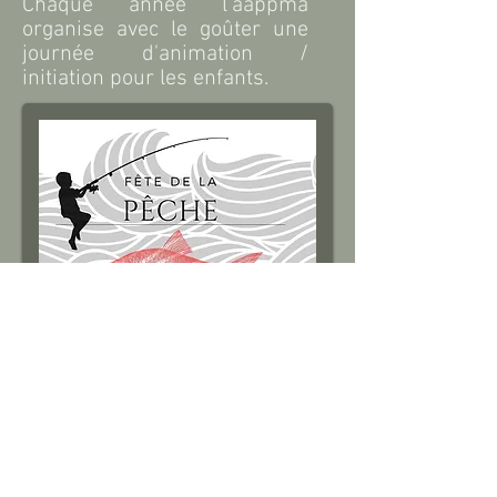
Chaque année l'aappma
organise avec le goûter une
journée d'animation /
initiation pour les enfants.